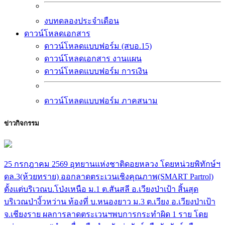
งบทดลองประจำเดือน
ดาวน์โหลดเอกสาร
ดาวน์โหลดแบบฟอร์ม (สบอ.15)
ดาวน์โหลดเอกสาร งานแผน
ดาวน์โหลดแบบฟอร์ม การเงิน
ดาวน์โหลดแบบฟอร์ม ภาคสนาม
ข่าวกิจกรรม
25 กรกฎาคม 2569 อุทยานแห่งชาติดอยหลวง โดยหน่วยพิทักษ์ฯ
ดล.3(ห้วยทราย) ออกลาดตระเวนเชิงคุณภาพ(SMART Partrol)
ตั้งแต่บริเวณบ.โป่งเหนือ ม.1 ต.สันสลี อ.เวียงป่าเป้า สิ้นสุด
บริเวณป่างิ้วหว่าน ท้องที่ บ.หนองยาว ม.3 ต.เวียง อ.เวียงป่าเป้า
จ.เชียงราย ผลการลาดตระเวนฯพบการกระทำผิด 1 ราย โดย