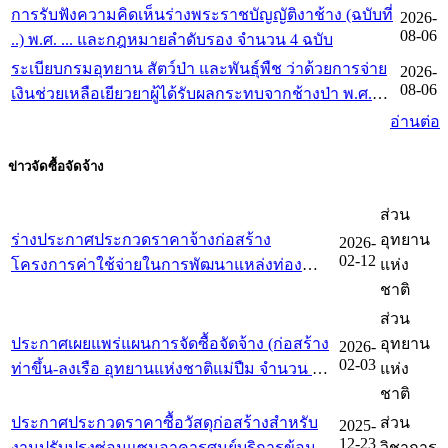
การรับฟังความคิดเห็นร่างพระราชบัญญัติงาช้าง (ฉบับที่
2026-
เกณฑ์การจัดการทำร่างกฎหมายและการประเมินผล
08-06
..) พ.ศ. ... และกฎหมายลำดับรอง จำนวน 4 ฉบับ
สัมฤทธิ์ของกฎหมาย พ.ศ. 2562
ระเบียบกรมอุทยาน สัตว์ป่า และพันธุ์พืช ว่าด้วยการจ่าย
2026-
08-06
เงินช่วยเหลือเยียวยาผู้ได้รับผลกระทบจากช้างป่า พ.ศ.
2569
อ่านต่อ
ข่าวจัดซื้อจัดจ้าง
ส่วน
ร่างประกาศประกวดราคาจ้างก่อสร้าง
อุทยาน
2026-
02-12
โครงการค่าใช้จ่ายในการพัฒนาแหล่งท่อง
แห่ง
เที่ยววนอุทยานห้วยทรายมาน ตำบลริมโขง
ชาติ
อำเภอเชียงของ จังหวัดเชียงราย สิ่งก่อสร้าง
ส่วน
จำนวน ๔ รายการ
ประกาศเผยแพร่แผนการจัดซื้อจัดจ้าง (ก่อสร้าง
อุทยาน
2026-
02-03
ท่าขึ้น-ลงเรือ อุทยานแห่งชาติแม่ปืม จำนวน 1
แห่ง
แห่ง)
ชาติ
ประกาศประกวดราคาซื้อวัสดุก่อสร้างสำหรับ
ส่วน
2025-
12-23
งานปรับปรุงซ่อมแซมอาคารศูนย์บริการข้อมูล
วิชาการ