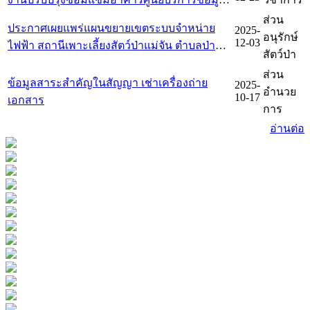
ทะเบียนที่ราชพัสดุ ที่ ชร 218 สวนรุกขชาติโป่ง
ส่วน
ประกาศเผยแพร่แผนขยายเขตระบบจำหน่าย
2025-
สลี ตำบลสันทราย อำเภอเมืองเชียงราย จังหวัด
อนุรักษ์
12-03
ไฟฟ้า สถานีเพาะเลี้ยงสัตว์ป่าแม่จัน ตำบลป่าตึง
เชียงราย
สัตว์ป่า
อำเภอแม่จัน จังหวัดเชียงราย จำนวน 1 แห่ง
ส่วน
ข้อมูลสาระสำคัญในสัญญา เช่าเครื่องถ่าย
2025-
อำนวย
10-17
เอกสาร
การ
อ่านต่อ