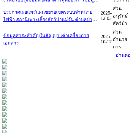
ทะเบียนที่ราชพัสดุ ที่ ชร 218 สวนรุกขชาติโป่ง
ส่วน
ประกาศเผยแพร่แผนขยายเขตระบบจำหน่าย
2025-
สลี ตำบลสันทราย อำเภอเมืองเชียงราย จังหวัด
อนุรักษ์
12-03
ไฟฟ้า สถานีเพาะเลี้ยงสัตว์ป่าแม่จัน ตำบลป่าตึง
เชียงราย
สัตว์ป่า
อำเภอแม่จัน จังหวัดเชียงราย จำนวน 1 แห่ง
ส่วน
ข้อมูลสาระสำคัญในสัญญา เช่าเครื่องถ่าย
2025-
อำนวย
10-17
เอกสาร
การ
อ่านต่อ