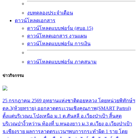
งบทดลองประจำเดือน
ดาวน์โหลดเอกสาร
ดาวน์โหลดแบบฟอร์ม (สบอ.15)
ดาวน์โหลดเอกสาร งานแผน
ดาวน์โหลดแบบฟอร์ม การเงิน
ดาวน์โหลดแบบฟอร์ม ภาคสนาม
ข่าวกิจกรรม
25 กรกฎาคม 2569 อุทยานแห่งชาติดอยหลวง โดยหน่วยพิทักษ์ฯ
ดล.3(ห้วยทราย) ออกลาดตระเวนเชิงคุณภาพ(SMART Partrol)
ตั้งแต่บริเวณบ.โป่งเหนือ ม.1 ต.สันสลี อ.เวียงป่าเป้า สิ้นสุด
บริเวณป่างิ้วหว่าน ท้องที่ บ.หนองยาว ม.3 ต.เวียง อ.เวียงป่าเป้า
จ.เชียงราย ผลการลาดตระเวนฯพบการกระทำผิด 1 ราย โดย