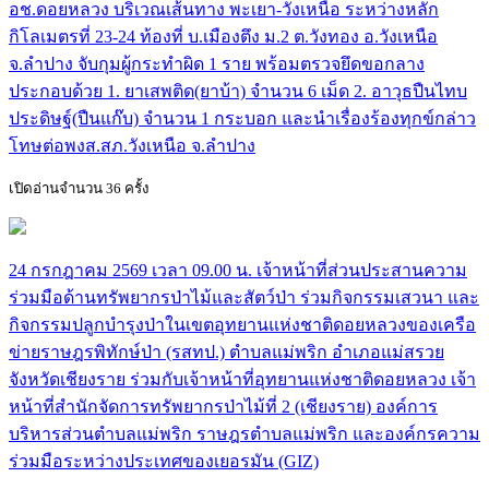
อช.ดอยหลวง บริเวณเส้นทาง พะเยา-วังเหนือ ระหว่างหลัก
กิโลเมตรที่ 23-24 ท้องที่ บ.เมืองตึง ม.2 ต.วังทอง อ.วังเหนือ
จ.ลำปาง จับกุมผู้กระทำผิด 1 ราย พร้อมตรวจยึดขอกลาง
ประกอบด้วย 1. ยาเสพติด(ยาบ้า) จำนวน 6 เม็ด 2. อาวุธปืนไทบ
ประดิษฐ์(ปืนแก๊บ) จำนวน 1 กระบอก และนำเรื่องร้องทุกข์กล่าว
โทษต่อพงส.สภ.วังเหนือ จ.ลำปาง
เปิดอ่านจำนวน 36 ครั้ง
24 กรกฎาคม 2569 เวลา 09.00 น. เจ้าหน้าที่ส่วนประสานความ
ร่วมมือด้านทรัพยากรป่าไม้และสัตว์ป่า ร่วมกิจกรรมเสวนา และ
กิจกรรมปลูกบำรุงป่าในเขตอุทยานแห่งชาติดอยหลวงของเครือ
ข่ายราษฎรพิทักษ์ป่า (รสทป.) ตำบลแม่พริก อำเภอแม่สรวย
จังหวัดเชียงราย ร่วมกับเจ้าหน้าที่อุทยานแห่งชาติดอยหลวง เจ้า
หน้าที่สำนักจัดการทรัพยากรป่าไม้ที่ 2 (เชียงราย) องค์การ
บริหารส่วนตำบลแม่พริก ราษฎรตำบลแม่พริก และองค์กรความ
ร่วมมือระหว่างประเทศของเยอรมัน (GIZ)