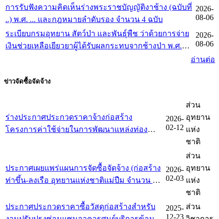
การรับฟังความคิดเห็นร่างพระราชบัญญัติงาช้าง (ฉบับที่
2026-
เกณฑ์การจัดการทำร่างกฎหมายและการประเมินผล
08-06
..) พ.ศ. ... และกฎหมายลำดับรอง จำนวน 4 ฉบับ
สัมฤทธิ์ของกฎหมาย พ.ศ. 2562
ระเบียบกรมอุทยาน สัตว์ป่า และพันธุ์พืช ว่าด้วยการจ่าย
2026-
08-06
เงินช่วยเหลือเยียวยาผู้ได้รับผลกระทบจากช้างป่า พ.ศ.
2569
อ่านต่อ
ข่าวจัดซื้อจัดจ้าง
ส่วน
ร่างประกาศประกวดราคาจ้างก่อสร้าง
อุทยาน
2026-
02-12
โครงการค่าใช้จ่ายในการพัฒนาแหล่งท่อง
แห่ง
เที่ยววนอุทยานห้วยทรายมาน ตำบลริมโขง
ชาติ
อำเภอเชียงของ จังหวัดเชียงราย สิ่งก่อสร้าง
ส่วน
จำนวน ๔ รายการ
ประกาศเผยแพร่แผนการจัดซื้อจัดจ้าง (ก่อสร้าง
อุทยาน
2026-
02-03
ท่าขึ้น-ลงเรือ อุทยานแห่งชาติแม่ปืม จำนวน 1
แห่ง
แห่ง)
ชาติ
ประกาศประกวดราคาซื้อวัสดุก่อสร้างสำหรับ
ส่วน
2025-
12-23
งานปรับปรุงซ่อมแซมอาคารศูนย์บริการข้อมูล
วิชาการ