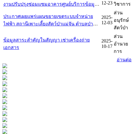
12-23
งานปรับปรุงซ่อมแซมอาคารศูนย์บริการข้อมูล
วิชาการ
ทะเบียนที่ราชพัสดุ ที่ ชร 218 สวนรุกขชาติโป่ง
ส่วน
ประกาศเผยแพร่แผนขยายเขตระบบจำหน่าย
2025-
สลี ตำบลสันทราย อำเภอเมืองเชียงราย จังหวัด
อนุรักษ์
12-03
ไฟฟ้า สถานีเพาะเลี้ยงสัตว์ป่าแม่จัน ตำบลป่าตึง
เชียงราย
สัตว์ป่า
อำเภอแม่จัน จังหวัดเชียงราย จำนวน 1 แห่ง
ส่วน
ข้อมูลสาระสำคัญในสัญญา เช่าเครื่องถ่าย
2025-
อำนวย
10-17
เอกสาร
การ
อ่านต่อ