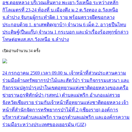
อช.ดอยหลวง บริเวณเส้นทาง พะเยา-วังเหนือ ระหว่างหลัก
กิโลเมตรที่ 23-24 ท้องที่ บ.เมืองตึง ม.2 ต.วังทอง อ.วังเหนือ
จ.ลำปาง จับกุมผู้กระทำผิด 1 ราย พร้อมตรวจยึดขอกลาง
ประกอบด้วย 1. ยาเสพติด(ยาบ้า) จำนวน 6 เม็ด 2. อาวุธปืนไทบ
ประดิษฐ์(ปืนแก๊บ) จำนวน 1 กระบอก และนำเรื่องร้องทุกข์กล่าว
โทษต่อพงส.สภ.วังเหนือ จ.ลำปาง
เปิดอ่านจำนวน 34 ครั้ง
24 กรกฎาคม 2569 เวลา 09.00 น. เจ้าหน้าที่ส่วนประสานความ
ร่วมมือด้านทรัพยากรป่าไม้และสัตว์ป่า ร่วมกิจกรรมเสวนา และ
กิจกรรมปลูกบำรุงป่าในเขตอุทยานแห่งชาติดอยหลวงของเครือ
ข่ายราษฎรพิทักษ์ป่า (รสทป.) ตำบลแม่พริก อำเภอแม่สรวย
จังหวัดเชียงราย ร่วมกับเจ้าหน้าที่อุทยานแห่งชาติดอยหลวง เจ้า
หน้าที่สำนักจัดการทรัพยากรป่าไม้ที่ 2 (เชียงราย) องค์การ
บริหารส่วนตำบลแม่พริก ราษฎรตำบลแม่พริก และองค์กรความ
ร่วมมือระหว่างประเทศของเยอรมัน (GIZ)