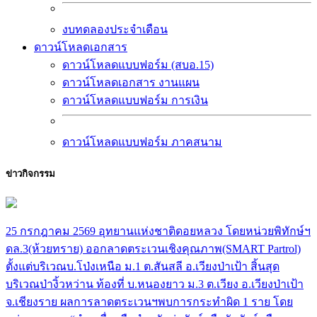
งบทดลองประจำเดือน
ดาวน์โหลดเอกสาร
ดาวน์โหลดแบบฟอร์ม (สบอ.15)
ดาวน์โหลดเอกสาร งานแผน
ดาวน์โหลดแบบฟอร์ม การเงิน
ดาวน์โหลดแบบฟอร์ม ภาคสนาม
ข่าวกิจกรรม
25 กรกฎาคม 2569 อุทยานแห่งชาติดอยหลวง โดยหน่วยพิทักษ์ฯ
ดล.3(ห้วยทราย) ออกลาดตระเวนเชิงคุณภาพ(SMART Partrol)
ตั้งแต่บริเวณบ.โป่งเหนือ ม.1 ต.สันสลี อ.เวียงป่าเป้า สิ้นสุด
บริเวณป่างิ้วหว่าน ท้องที่ บ.หนองยาว ม.3 ต.เวียง อ.เวียงป่าเป้า
จ.เชียงราย ผลการลาดตระเวนฯพบการกระทำผิด 1 ราย โดย