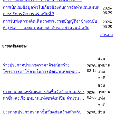
การเปิดเผยข้อมูลทั่วไปเกี่ยวข้องกับการจัดทำแผนเเม่บท
2026-
06-29
การบริหารจัดการแร่ ฉบับที่ 3
การรับฟังความคิดเห็นร่างพระราชบัญญัติงาช้าง(ฉบับ
2026-
06-29
ที่..) พ.ศ. .... และกฏหมายลำดับรอง จำนวน 4 ฉบับ
อ่านต่อ
ข่าวจัดซื้อจัดจ้าง
ส่วน
ร่างประกาศประกวดราคาจ้างก่อสร้าง
อุทยาน
2026-
02-12
โครงการค่าใช้จ่ายในการพัฒนาแหล่งท่อง
แห่ง
เที่ยววนอุทยานห้วยทรายมาน ตำบลริมโขง
ชาติ
อำเภอเชียงของ จังหวัดเชียงราย สิ่งก่อสร้าง
ส่วน
จำนวน ๔ รายการ
ประกาศเผยแพร่แผนการจัดซื้อจัดจ้าง (ก่อสร้าง
อุทยาน
2026-
02-03
ท่าขึ้น-ลงเรือ อุทยานแห่งชาติแม่ปืม จำนวน 1
แห่ง
แห่ง)
ชาติ
ประกาศประกวดราคาซื้อวัสดุก่อสร้างสำหรับ
ส่วน
2025-