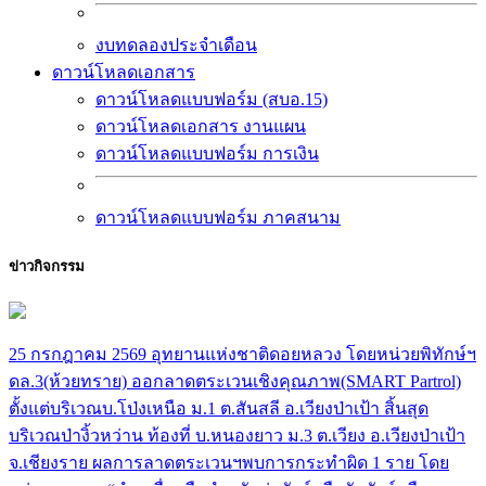
งบทดลองประจำเดือน
ดาวน์โหลดเอกสาร
ดาวน์โหลดแบบฟอร์ม (สบอ.15)
ดาวน์โหลดเอกสาร งานแผน
ดาวน์โหลดแบบฟอร์ม การเงิน
ดาวน์โหลดแบบฟอร์ม ภาคสนาม
ข่าวกิจกรรม
25 กรกฎาคม 2569 อุทยานแห่งชาติดอยหลวง โดยหน่วยพิทักษ์ฯ
ดล.3(ห้วยทราย) ออกลาดตระเวนเชิงคุณภาพ(SMART Partrol)
ตั้งแต่บริเวณบ.โป่งเหนือ ม.1 ต.สันสลี อ.เวียงป่าเป้า สิ้นสุด
บริเวณป่างิ้วหว่าน ท้องที่ บ.หนองยาว ม.3 ต.เวียง อ.เวียงป่าเป้า
จ.เชียงราย ผลการลาดตระเวนฯพบการกระทำผิด 1 ราย โดย