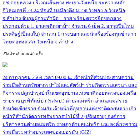
อช.ดอยหลวง บริเวณเส้นทาง พะเยา-วังเหนือ ระหว่างหลัก
กิโลเมตรที่ 23-24 ท้องที่ บ.เมืองตึง ม.2 ต.วังทอง อ.วังเหนือ
จ.ลำปาง จับกุมผู้กระทำผิด 1 ราย พร้อมตรวจยึดขอกลาง
ประกอบด้วย 1. ยาเสพติด(ยาบ้า) จำนวน 6 เม็ด 2. อาวุธปืนไทบ
ประดิษฐ์(ปืนแก๊บ) จำนวน 1 กระบอก และนำเรื่องร้องทุกข์กล่าว
โทษต่อพงส.สภ.วังเหนือ จ.ลำปาง
เปิดอ่านจำนวน 40 ครั้ง
24 กรกฎาคม 2569 เวลา 09.00 น. เจ้าหน้าที่ส่วนประสานความ
ร่วมมือด้านทรัพยากรป่าไม้และสัตว์ป่า ร่วมกิจกรรมเสวนา และ
กิจกรรมปลูกบำรุงป่าในเขตอุทยานแห่งชาติดอยหลวงของเครือ
ข่ายราษฎรพิทักษ์ป่า (รสทป.) ตำบลแม่พริก อำเภอแม่สรวย
จังหวัดเชียงราย ร่วมกับเจ้าหน้าที่อุทยานแห่งชาติดอยหลวง เจ้า
หน้าที่สำนักจัดการทรัพยากรป่าไม้ที่ 2 (เชียงราย) องค์การ
บริหารส่วนตำบลแม่พริก ราษฎรตำบลแม่พริก และองค์กรความ
ร่วมมือระหว่างประเทศของเยอรมัน (GIZ)