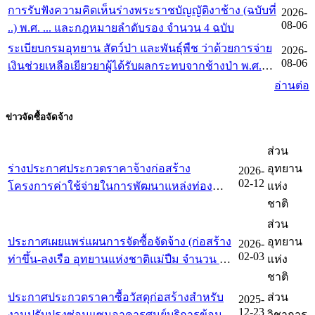
การรับฟังความคิดเห็นร่างพระราชบัญญัติงาช้าง (ฉบับที่
2026-
เกณฑ์การจัดการทำร่างกฎหมายและการประเมินผล
08-06
..) พ.ศ. ... และกฎหมายลำดับรอง จำนวน 4 ฉบับ
สัมฤทธิ์ของกฎหมาย พ.ศ. 2562
ระเบียบกรมอุทยาน สัตว์ป่า และพันธุ์พืช ว่าด้วยการจ่าย
2026-
08-06
เงินช่วยเหลือเยียวยาผู้ได้รับผลกระทบจากช้างป่า พ.ศ.
2569
อ่านต่อ
ข่าวจัดซื้อจัดจ้าง
ส่วน
ร่างประกาศประกวดราคาจ้างก่อสร้าง
อุทยาน
2026-
02-12
โครงการค่าใช้จ่ายในการพัฒนาแหล่งท่อง
แห่ง
เที่ยววนอุทยานห้วยทรายมาน ตำบลริมโขง
ชาติ
อำเภอเชียงของ จังหวัดเชียงราย สิ่งก่อสร้าง
ส่วน
จำนวน ๔ รายการ
ประกาศเผยแพร่แผนการจัดซื้อจัดจ้าง (ก่อสร้าง
อุทยาน
2026-
02-03
ท่าขึ้น-ลงเรือ อุทยานแห่งชาติแม่ปืม จำนวน 1
แห่ง
แห่ง)
ชาติ
ประกาศประกวดราคาซื้อวัสดุก่อสร้างสำหรับ
ส่วน
2025-
12-23
งานปรับปรุงซ่อมแซมอาคารศูนย์บริการข้อมูล
วิชาการ