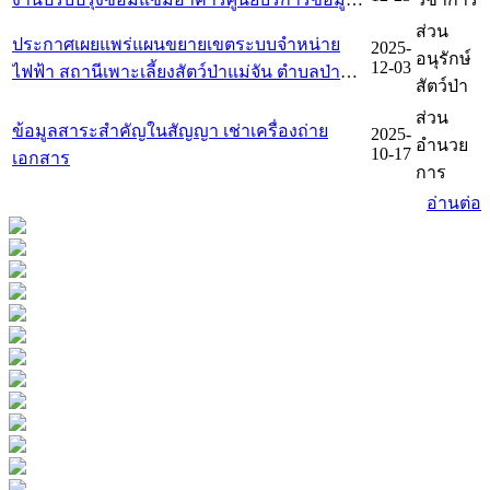
ทะเบียนที่ราชพัสดุ ที่ ชร 218 สวนรุกขชาติโป่ง
ส่วน
ประกาศเผยแพร่แผนขยายเขตระบบจำหน่าย
2025-
สลี ตำบลสันทราย อำเภอเมืองเชียงราย จังหวัด
อนุรักษ์
12-03
ไฟฟ้า สถานีเพาะเลี้ยงสัตว์ป่าแม่จัน ตำบลป่าตึง
เชียงราย
สัตว์ป่า
อำเภอแม่จัน จังหวัดเชียงราย จำนวน 1 แห่ง
ส่วน
ข้อมูลสาระสำคัญในสัญญา เช่าเครื่องถ่าย
2025-
อำนวย
10-17
เอกสาร
การ
อ่านต่อ