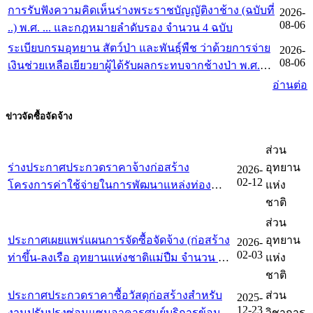
การรับฟังความคิดเห็นร่างพระราชบัญญัติงาช้าง (ฉบับที่
2026-
เกณฑ์การจัดการทำร่างกฎหมายและการประเมินผล
08-06
..) พ.ศ. ... และกฎหมายลำดับรอง จำนวน 4 ฉบับ
สัมฤทธิ์ของกฎหมาย พ.ศ. 2562
ระเบียบกรมอุทยาน สัตว์ป่า และพันธุ์พืช ว่าด้วยการจ่าย
2026-
08-06
เงินช่วยเหลือเยียวยาผู้ได้รับผลกระทบจากช้างป่า พ.ศ.
2569
อ่านต่อ
ข่าวจัดซื้อจัดจ้าง
ส่วน
ร่างประกาศประกวดราคาจ้างก่อสร้าง
อุทยาน
2026-
02-12
โครงการค่าใช้จ่ายในการพัฒนาแหล่งท่อง
แห่ง
เที่ยววนอุทยานห้วยทรายมาน ตำบลริมโขง
ชาติ
อำเภอเชียงของ จังหวัดเชียงราย สิ่งก่อสร้าง
ส่วน
จำนวน ๔ รายการ
ประกาศเผยแพร่แผนการจัดซื้อจัดจ้าง (ก่อสร้าง
อุทยาน
2026-
02-03
ท่าขึ้น-ลงเรือ อุทยานแห่งชาติแม่ปืม จำนวน 1
แห่ง
แห่ง)
ชาติ
ประกาศประกวดราคาซื้อวัสดุก่อสร้างสำหรับ
ส่วน
2025-
12-23
งานปรับปรุงซ่อมแซมอาคารศูนย์บริการข้อมูล
วิชาการ