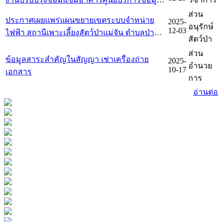
ทะเบียนที่ราชพัสดุ ที่ ชร 218 สวนรุกขชาติโป่ง
ส่วน
ประกาศเผยแพร่แผนขยายเขตระบบจำหน่าย
2025-
สลี ตำบลสันทราย อำเภอเมืองเชียงราย จังหวัด
อนุรักษ์
12-03
ไฟฟ้า สถานีเพาะเลี้ยงสัตว์ป่าแม่จัน ตำบลป่าตึง
เชียงราย
สัตว์ป่า
อำเภอแม่จัน จังหวัดเชียงราย จำนวน 1 แห่ง
ส่วน
ข้อมูลสาระสำคัญในสัญญา เช่าเครื่องถ่าย
2025-
อำนวย
10-17
เอกสาร
การ
อ่านต่อ