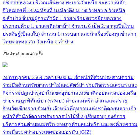
อช.ดอยหลวง บริเวณเส้นทาง พะเยา-วังเหนือ ระหว่างหลัก
กิโลเมตรที่ 23-24 ท้องที่ บ.เมืองตึง ม.2 ต.วังทอง อ.วังเหนือ
จ.ลำปาง จับกุมผู้กระทำผิด 1 ราย พร้อมตรวจยึดขอกลาง
ประกอบด้วย 1. ยาเสพติด(ยาบ้า) จำนวน 6 เม็ด 2. อาวุธปืนไทบ
ประดิษฐ์(ปืนแก๊บ) จำนวน 1 กระบอก และนำเรื่องร้องทุกข์กล่าว
โทษต่อพงส.สภ.วังเหนือ จ.ลำปาง
เปิดอ่านจำนวน 40 ครั้ง
24 กรกฎาคม 2569 เวลา 09.00 น. เจ้าหน้าที่ส่วนประสานความ
ร่วมมือด้านทรัพยากรป่าไม้และสัตว์ป่า ร่วมกิจกรรมเสวนา และ
กิจกรรมปลูกบำรุงป่าในเขตอุทยานแห่งชาติดอยหลวงของเครือ
ข่ายราษฎรพิทักษ์ป่า (รสทป.) ตำบลแม่พริก อำเภอแม่สรวย
จังหวัดเชียงราย ร่วมกับเจ้าหน้าที่อุทยานแห่งชาติดอยหลวง เจ้า
หน้าที่สำนักจัดการทรัพยากรป่าไม้ที่ 2 (เชียงราย) องค์การ
บริหารส่วนตำบลแม่พริก ราษฎรตำบลแม่พริก และองค์กรความ
ร่วมมือระหว่างประเทศของเยอรมัน (GIZ)