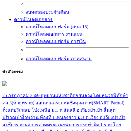
งบทดลองประจำเดือน
ดาวน์โหลดเอกสาร
ดาวน์โหลดแบบฟอร์ม (สบอ.15)
ดาวน์โหลดเอกสาร งานแผน
ดาวน์โหลดแบบฟอร์ม การเงิน
ดาวน์โหลดแบบฟอร์ม ภาคสนาม
ข่าวกิจกรรม
25 กรกฎาคม 2569 อุทยานแห่งชาติดอยหลวง โดยหน่วยพิทักษ์ฯ
ดล.3(ห้วยทราย) ออกลาดตระเวนเชิงคุณภาพ(SMART Partrol)
ตั้งแต่บริเวณบ.โป่งเหนือ ม.1 ต.สันสลี อ.เวียงป่าเป้า สิ้นสุด
บริเวณป่างิ้วหว่าน ท้องที่ บ.หนองยาว ม.3 ต.เวียง อ.เวียงป่าเป้า
จ.เชียงราย ผลการลาดตระเวนฯพบการกระทำผิด 1 ราย โดย