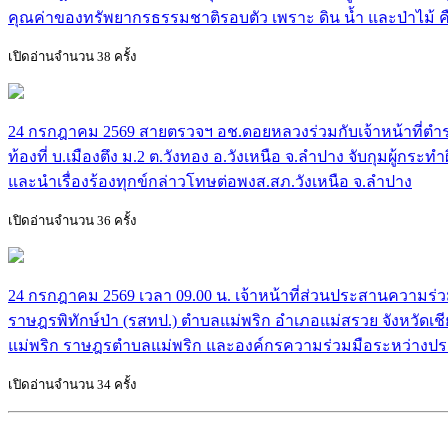
คุณค่าของทรัพยากรธรรมชาติรอบตัว เพราะ ดิน น้ำ และป่าไม
เปิดอ่านจำนวน 38 ครั้ง
24 กรกฎาคม 2569 สายตรวจฯ อช.ดอยหลวงร่วมกับเจ้าหน้าที่ตำรว
ท้องที่ บ.เมืองตึง ม.2 ต.วังทอง อ.วังเหนือ จ.ลำปาง จับกุมผู้
และนำเรื่องร้องทุกข์กล่าวโทษต่อพงส.สภ.วังเหนือ จ.ลำปาง
เปิดอ่านจำนวน 36 ครั้ง
24 กรกฎาคม 2569 เวลา 09.00 น. เจ้าหน้าที่ส่วนประสานความร
ราษฎรพิทักษ์ป่า (รสทป.) ตำบลแม่พริก อำเภอแม่สรวย จังหวัดเชีย
แม่พริก ราษฎรตำบลแม่พริก และองค์กรความร่วมมือระหว่างปร
เปิดอ่านจำนวน 34 ครั้ง