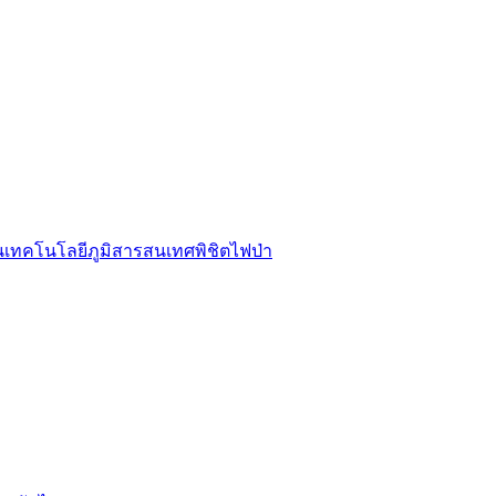
รนเทคโนโลยีภูมิสารสนเทศพิชิตไฟป่า