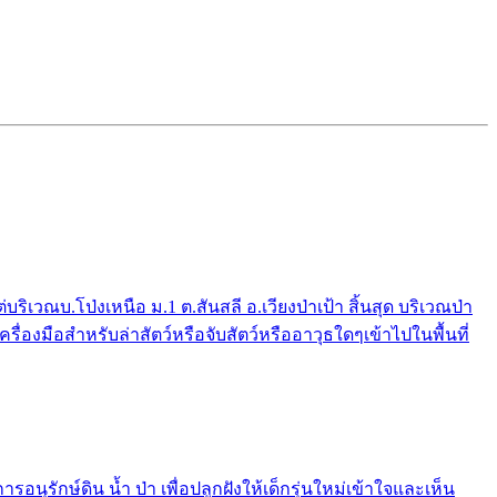
ณบ.โป่งเหนือ ม.1 ต.สันสลี อ.เวียงป่าเป้า สิ้นสุด บริเวณป่า
่องมือสำหรับล่าสัตว์หรือจับสัตว์หรืออาวุธใดๆเข้าไปในพื้นที่
รักษ์ดิน น้ำ ป่า เพื่อปลูกฝังให้เด็กรุ่นใหม่เข้าใจและเห็น