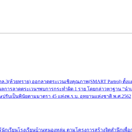
(ห้วยทราย) ออกลาดตระเวนเชิงคุณภาพ(SMART Partrol) ตั้งแต่บริเว
ยงราย ผลการลาดตระเวนฯพบการกระทำผิด 1 ราย โดยกล่าวหาฐาน “นำเครื
ปรับเป็นพินัยตามมาตรา 45 แห่งพ.ร.บ. อุทยานแห่งชาติ พ.ศ.2562
ักเรียนโรงเรียนบ้านหนองหล่ม ตามโครงการสร้างจิตสำนึกเพื่อการอนุ