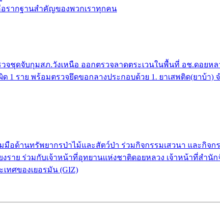
้ คือรากฐานสำคัญของพวกเราทุกคน
จชุดจับกุมสภ.วังเหนือ ออกตรวจลาดตระเวนในพื้นที่ อช.ดอยหลวง 
กระทำผิด 1 ราย พร้อมตรวจยึดขอกลางประกอบด้วย 1. ยาเสพติด(ยาบ้า)
่วมมือด้านทรัพยากรป่าไม้และสัตว์ป่า ร่วมกิจกรรมเสวนา และกิ
งราย ร่วมกับเจ้าหน้าที่อุทยานแห่งชาติดอยหลวง เจ้าหน้าที่สำนัก
ะเทศของเยอรมัน (GIZ)