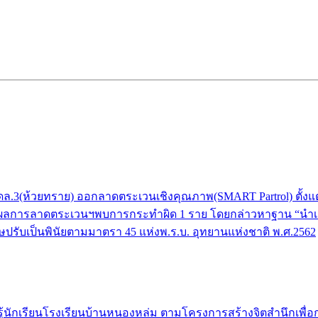
(ห้วยทราย) ออกลาดตระเวนเชิงคุณภาพ(SMART Partrol) ตั้งแต่บริเว
ยงราย ผลการลาดตระเวนฯพบการกระทำผิด 1 ราย โดยกล่าวหาฐาน “นำเครื
ปรับเป็นพินัยตามมาตรา 45 แห่งพ.ร.บ. อุทยานแห่งชาติ พ.ศ.2562
ักเรียนโรงเรียนบ้านหนองหล่ม ตามโครงการสร้างจิตสำนึกเพื่อการอนุ