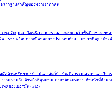
้ คือรากฐานสำคัญของพวกเราทุกคน
จชุดจับกุมสภ.วังเหนือ ออกตรวจลาดตระเวนในพื้นที่ อช.ดอยหลวง 
กระทำผิด 1 ราย พร้อมตรวจยึดขอกลางประกอบด้วย 1. ยาเสพติด(ยาบ้า)
่วมมือด้านทรัพยากรป่าไม้และสัตว์ป่า ร่วมกิจกรรมเสวนา และกิ
งราย ร่วมกับเจ้าหน้าที่อุทยานแห่งชาติดอยหลวง เจ้าหน้าที่สำนัก
ะเทศของเยอรมัน (GIZ)