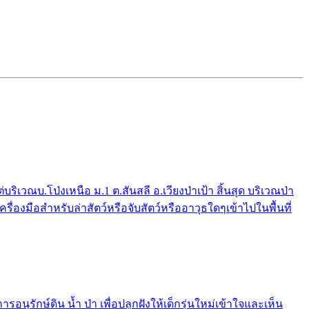
ณบ.โป่งเหนือ ม.1 ต.สันสลี อ.เวียงป่าเป้า สิ้นสุด บริเวณป่า
่องมือสำหรับล่าสัตว์หรือจับสัตว์หรืออาวุธใดๆเข้าไปในพื้นที่
รักษ์ดิน น้ำ ป่า เพื่อปลูกฝังให้เด็กรุ่นใหม่เข้าใจและเห็น