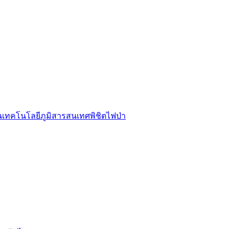
รนเทคโนโลยีภูมิสารสนเทศพิชิตไฟป่า