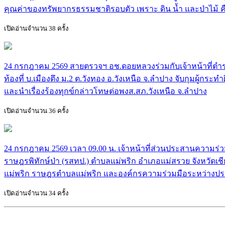
คุณค่าของทรัพยากรธรรมชาติรอบตัว เพราะ ดิน น้ำ และป่าไม
เปิดอ่านจำนวน 38 ครั้ง
24 กรกฎาคม 2569 สายตรวจฯ อช.ดอยหลวงร่วมกับเจ้าหน้าที่ตำรว
ท้องที่ บ.เมืองตึง ม.2 ต.วังทอง อ.วังเหนือ จ.ลำปาง จับกุมผู้
และนำเรื่องร้องทุกข์กล่าวโทษต่อพงส.สภ.วังเหนือ จ.ลำปาง
เปิดอ่านจำนวน 36 ครั้ง
24 กรกฎาคม 2569 เวลา 09.00 น. เจ้าหน้าที่ส่วนประสานความร
ราษฎรพิทักษ์ป่า (รสทป.) ตำบลแม่พริก อำเภอแม่สรวย จังหวัดเชีย
แม่พริก ราษฎรตำบลแม่พริก และองค์กรความร่วมมือระหว่างปร
เปิดอ่านจำนวน 34 ครั้ง