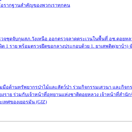
้ คือรากฐานสำคัญของพวกเราทุกคน
จชุดจับกุมสภ.วังเหนือ ออกตรวจลาดตระเวนในพื้นที่ อช.ดอยหลวง 
กระทำผิด 1 ราย พร้อมตรวจยึดขอกลางประกอบด้วย 1. ยาเสพติด(ยาบ้า)
่วมมือด้านทรัพยากรป่าไม้และสัตว์ป่า ร่วมกิจกรรมเสวนา และกิ
งราย ร่วมกับเจ้าหน้าที่อุทยานแห่งชาติดอยหลวง เจ้าหน้าที่สำนัก
ะเทศของเยอรมัน (GIZ)