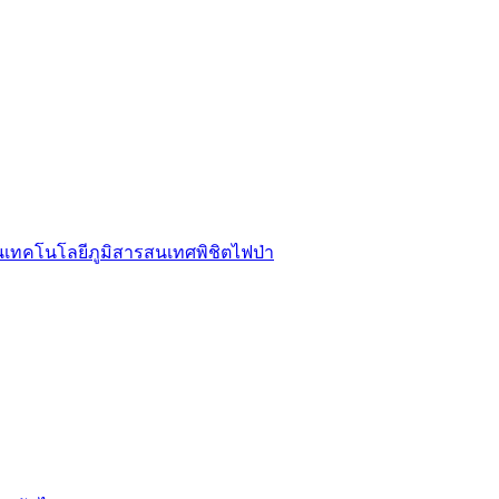
รนเทคโนโลยีภูมิสารสนเทศพิชิตไฟป่า