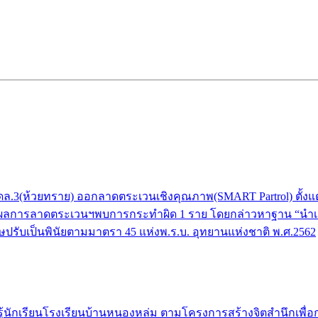
(ห้วยทราย) ออกลาดตระเวนเชิงคุณภาพ(SMART Partrol) ตั้งแต่บริเว
ยงราย ผลการลาดตระเวนฯพบการกระทำผิด 1 ราย โดยกล่าวหาฐาน “นำเครื
ปรับเป็นพินัยตามมาตรา 45 แห่งพ.ร.บ. อุทยานแห่งชาติ พ.ศ.2562
ักเรียนโรงเรียนบ้านหนองหล่ม ตามโครงการสร้างจิตสำนึกเพื่อการอนุ