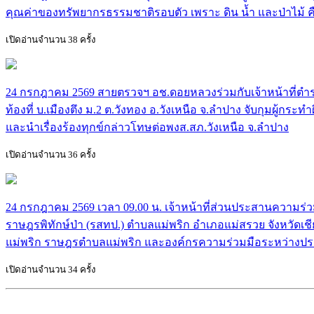
คุณค่าของทรัพยากรธรรมชาติรอบตัว เพราะ ดิน น้ำ และป่าไม
เปิดอ่านจำนวน 38 ครั้ง
24 กรกฎาคม 2569 สายตรวจฯ อช.ดอยหลวงร่วมกับเจ้าหน้าที่ตำรว
ท้องที่ บ.เมืองตึง ม.2 ต.วังทอง อ.วังเหนือ จ.ลำปาง จับกุมผู้
และนำเรื่องร้องทุกข์กล่าวโทษต่อพงส.สภ.วังเหนือ จ.ลำปาง
เปิดอ่านจำนวน 36 ครั้ง
24 กรกฎาคม 2569 เวลา 09.00 น. เจ้าหน้าที่ส่วนประสานความร
ราษฎรพิทักษ์ป่า (รสทป.) ตำบลแม่พริก อำเภอแม่สรวย จังหวัดเชีย
แม่พริก ราษฎรตำบลแม่พริก และองค์กรความร่วมมือระหว่างปร
เปิดอ่านจำนวน 34 ครั้ง