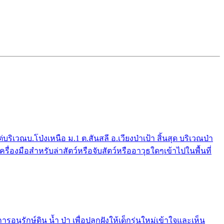
ณบ.โป่งเหนือ ม.1 ต.สันสลี อ.เวียงป่าเป้า สิ้นสุด บริเวณป่า
่องมือสำหรับล่าสัตว์หรือจับสัตว์หรืออาวุธใดๆเข้าไปในพื้นที่
รักษ์ดิน น้ำ ป่า เพื่อปลูกฝังให้เด็กรุ่นใหม่เข้าใจและเห็น