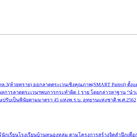
(ห้วยทราย) ออกลาดตระเวนเชิงคุณภาพ(SMART Partrol) ตั้งแต่บริเว
ยงราย ผลการลาดตระเวนฯพบการกระทำผิด 1 ราย โดยกล่าวหาฐาน “นำเครื
ปรับเป็นพินัยตามมาตรา 45 แห่งพ.ร.บ. อุทยานแห่งชาติ พ.ศ.2562
ักเรียนโรงเรียนบ้านหนองหล่ม ตามโครงการสร้างจิตสำนึกเพื่อการอนุ