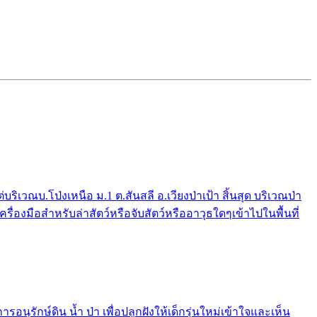
ณบ.โป่งเหนือ ม.1 ต.สันสลี อ.เวียงป่าเป้า สิ้นสุด บริเวณป่า
่องมือสำหรับล่าสัตว์หรือจับสัตว์หรืออาวุธใดๆเข้าไปในพื้นที่
รักษ์ดิน น้ำ ป่า เพื่อปลูกฝังให้เด็กรุ่นใหม่เข้าใจและเห็น