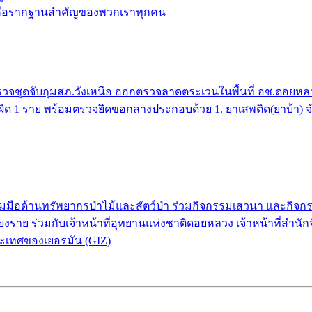
้ คือรากฐานสำคัญของพวกเราทุกคน
จชุดจับกุมสภ.วังเหนือ ออกตรวจลาดตระเวนในพื้นที่ อช.ดอยหลวง 
กระทำผิด 1 ราย พร้อมตรวจยึดขอกลางประกอบด้วย 1. ยาเสพติด(ยาบ้า)
่วมมือด้านทรัพยากรป่าไม้และสัตว์ป่า ร่วมกิจกรรมเสวนา และกิ
งราย ร่วมกับเจ้าหน้าที่อุทยานแห่งชาติดอยหลวง เจ้าหน้าที่สำนัก
ะเทศของเยอรมัน (GIZ)