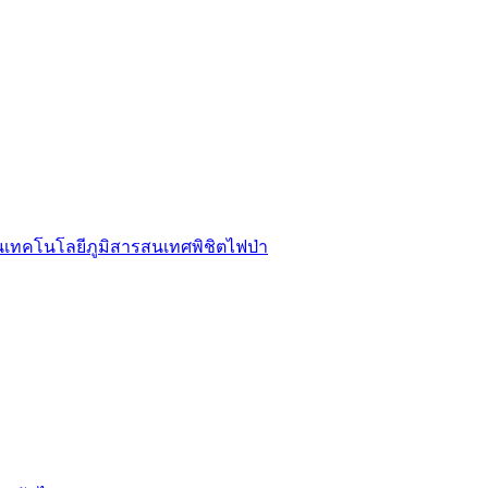
รนเทคโนโลยีภูมิสารสนเทศพิชิตไฟป่า