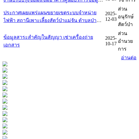
ทะเบียนที่ราชพัสดุ ที่ ชร 218 สวนรุกขชาติโป่ง
ส่วน
ประกาศเผยแพร่แผนขยายเขตระบบจำหน่าย
2025-
สลี ตำบลสันทราย อำเภอเมืองเชียงราย จังหวัด
อนุรักษ์
12-03
ไฟฟ้า สถานีเพาะเลี้ยงสัตว์ป่าแม่จัน ตำบลป่าตึง
เชียงราย
สัตว์ป่า
อำเภอแม่จัน จังหวัดเชียงราย จำนวน 1 แห่ง
ส่วน
ข้อมูลสาระสำคัญในสัญญา เช่าเครื่องถ่าย
2025-
อำนวย
10-17
เอกสาร
การ
อ่านต่อ