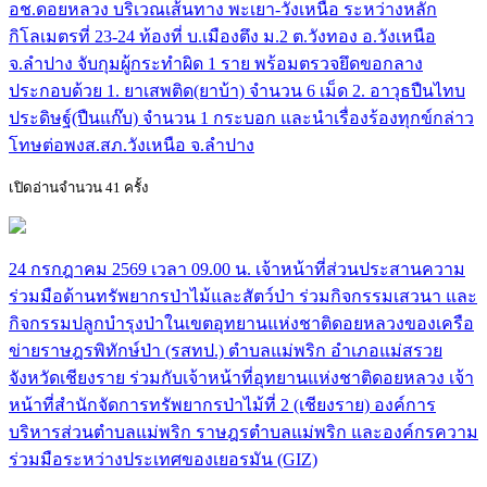
อช.ดอยหลวง บริเวณเส้นทาง พะเยา-วังเหนือ ระหว่างหลัก
กิโลเมตรที่ 23-24 ท้องที่ บ.เมืองตึง ม.2 ต.วังทอง อ.วังเหนือ
จ.ลำปาง จับกุมผู้กระทำผิด 1 ราย พร้อมตรวจยึดขอกลาง
ประกอบด้วย 1. ยาเสพติด(ยาบ้า) จำนวน 6 เม็ด 2. อาวุธปืนไทบ
ประดิษฐ์(ปืนแก๊บ) จำนวน 1 กระบอก และนำเรื่องร้องทุกข์กล่าว
โทษต่อพงส.สภ.วังเหนือ จ.ลำปาง
เปิดอ่านจำนวน 41 ครั้ง
24 กรกฎาคม 2569 เวลา 09.00 น. เจ้าหน้าที่ส่วนประสานความ
ร่วมมือด้านทรัพยากรป่าไม้และสัตว์ป่า ร่วมกิจกรรมเสวนา และ
กิจกรรมปลูกบำรุงป่าในเขตอุทยานแห่งชาติดอยหลวงของเครือ
ข่ายราษฎรพิทักษ์ป่า (รสทป.) ตำบลแม่พริก อำเภอแม่สรวย
จังหวัดเชียงราย ร่วมกับเจ้าหน้าที่อุทยานแห่งชาติดอยหลวง เจ้า
หน้าที่สำนักจัดการทรัพยากรป่าไม้ที่ 2 (เชียงราย) องค์การ
บริหารส่วนตำบลแม่พริก ราษฎรตำบลแม่พริก และองค์กรความ
ร่วมมือระหว่างประเทศของเยอรมัน (GIZ)