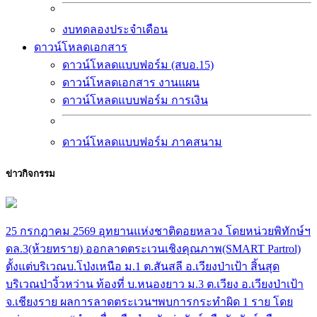
งบทดลองประจำเดือน
ดาวน์โหลดเอกสาร
ดาวน์โหลดแบบฟอร์ม (สบอ.15)
ดาวน์โหลดเอกสาร งานแผน
ดาวน์โหลดแบบฟอร์ม การเงิน
ดาวน์โหลดแบบฟอร์ม ภาคสนาม
ข่าวกิจกรรม
25 กรกฎาคม 2569 อุทยานแห่งชาติดอยหลวง โดยหน่วยพิทักษ์ฯ
ดล.3(ห้วยทราย) ออกลาดตระเวนเชิงคุณภาพ(SMART Partrol)
ตั้งแต่บริเวณบ.โป่งเหนือ ม.1 ต.สันสลี อ.เวียงป่าเป้า สิ้นสุด
บริเวณป่างิ้วหว่าน ท้องที่ บ.หนองยาว ม.3 ต.เวียง อ.เวียงป่าเป้า
จ.เชียงราย ผลการลาดตระเวนฯพบการกระทำผิด 1 ราย โดย