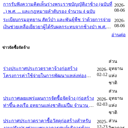
การรับฟังความคิดเห็นร่างพระราชบัญญัติงาช้าง (ฉบับที่
2026-
เกณฑ์การจัดการทำร่างกฎหมายและการประเมินผล
08-06
..) พ.ศ. ... และกฎหมายลำดับรอง จำนวน 4 ฉบับ
สัมฤทธิ์ของกฎหมาย พ.ศ. 2562
ระเบียบกรมอุทยาน สัตว์ป่า และพันธุ์พืช ว่าด้วยการจ่าย
2026-
08-06
เงินช่วยเหลือเยียวยาผู้ได้รับผลกระทบจากช้างป่า พ.ศ.
2569
อ่านต่อ
ข่าวจัดซื้อจัดจ้าง
ส่วน
ร่างประกาศประกวดราคาจ้างก่อสร้าง
อุทยาน
2026-
02-12
โครงการค่าใช้จ่ายในการพัฒนาแหล่งท่อง
แห่ง
เที่ยววนอุทยานห้วยทรายมาน ตำบลริมโขง
ชาติ
อำเภอเชียงของ จังหวัดเชียงราย สิ่งก่อสร้าง
ส่วน
จำนวน ๔ รายการ
ประกาศเผยแพร่แผนการจัดซื้อจัดจ้าง (ก่อสร้าง
อุทยาน
2026-
02-03
ท่าขึ้น-ลงเรือ อุทยานแห่งชาติแม่ปืม จำนวน 1
แห่ง
แห่ง)
ชาติ
ประกาศประกวดราคาซื้อวัสดุก่อสร้างสำหรับ
ส่วน
2025-
12-23
งานปรับปรุงซ่อมแซมอาคารศูนย์บริการข้อมูล
วิชาการ