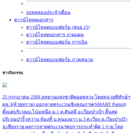
งบทดลองประจำเดือน
ดาวน์โหลดเอกสาร
ดาวน์โหลดแบบฟอร์ม (สบอ.15)
ดาวน์โหลดเอกสาร งานแผน
ดาวน์โหลดแบบฟอร์ม การเงิน
ดาวน์โหลดแบบฟอร์ม ภาคสนาม
ข่าวกิจกรรม
25 กรกฎาคม 2569 อุทยานแห่งชาติดอยหลวง โดยหน่วยพิทักษ์ฯ
ดล.3(ห้วยทราย) ออกลาดตระเวนเชิงคุณภาพ(SMART Partrol)
ตั้งแต่บริเวณบ.โป่งเหนือ ม.1 ต.สันสลี อ.เวียงป่าเป้า สิ้นสุด
บริเวณป่างิ้วหว่าน ท้องที่ บ.หนองยาว ม.3 ต.เวียง อ.เวียงป่าเป้า
จ.เชียงราย ผลการลาดตระเวนฯพบการกระทำผิด 1 ราย โดย