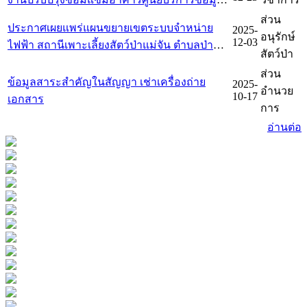
ทะเบียนที่ราชพัสดุ ที่ ชร 218 สวนรุกขชาติโป่ง
ส่วน
ประกาศเผยแพร่แผนขยายเขตระบบจำหน่าย
2025-
สลี ตำบลสันทราย อำเภอเมืองเชียงราย จังหวัด
อนุรักษ์
12-03
ไฟฟ้า สถานีเพาะเลี้ยงสัตว์ป่าแม่จัน ตำบลป่าตึง
เชียงราย
สัตว์ป่า
อำเภอแม่จัน จังหวัดเชียงราย จำนวน 1 แห่ง
ส่วน
ข้อมูลสาระสำคัญในสัญญา เช่าเครื่องถ่าย
2025-
อำนวย
10-17
เอกสาร
การ
อ่านต่อ