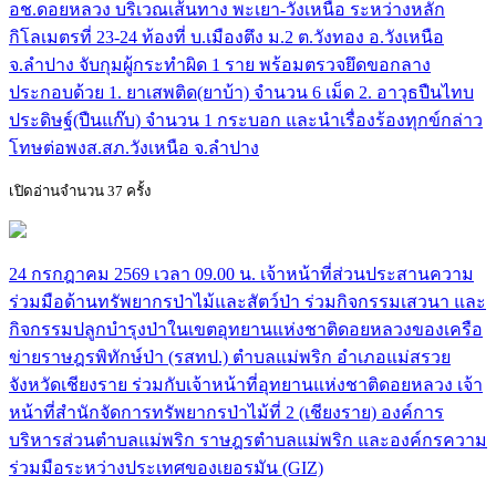
อช.ดอยหลวง บริเวณเส้นทาง พะเยา-วังเหนือ ระหว่างหลัก
กิโลเมตรที่ 23-24 ท้องที่ บ.เมืองตึง ม.2 ต.วังทอง อ.วังเหนือ
จ.ลำปาง จับกุมผู้กระทำผิด 1 ราย พร้อมตรวจยึดขอกลาง
ประกอบด้วย 1. ยาเสพติด(ยาบ้า) จำนวน 6 เม็ด 2. อาวุธปืนไทบ
ประดิษฐ์(ปืนแก๊บ) จำนวน 1 กระบอก และนำเรื่องร้องทุกข์กล่าว
โทษต่อพงส.สภ.วังเหนือ จ.ลำปาง
เปิดอ่านจำนวน 37 ครั้ง
24 กรกฎาคม 2569 เวลา 09.00 น. เจ้าหน้าที่ส่วนประสานความ
ร่วมมือด้านทรัพยากรป่าไม้และสัตว์ป่า ร่วมกิจกรรมเสวนา และ
กิจกรรมปลูกบำรุงป่าในเขตอุทยานแห่งชาติดอยหลวงของเครือ
ข่ายราษฎรพิทักษ์ป่า (รสทป.) ตำบลแม่พริก อำเภอแม่สรวย
จังหวัดเชียงราย ร่วมกับเจ้าหน้าที่อุทยานแห่งชาติดอยหลวง เจ้า
หน้าที่สำนักจัดการทรัพยากรป่าไม้ที่ 2 (เชียงราย) องค์การ
บริหารส่วนตำบลแม่พริก ราษฎรตำบลแม่พริก และองค์กรความ
ร่วมมือระหว่างประเทศของเยอรมัน (GIZ)