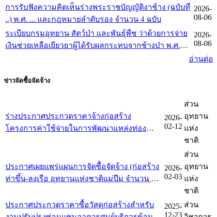
การรับฟังความคิดเห็นร่างพระราชบัญญัติงาช้าง (ฉบับที่
2026-
เกณฑ์การจัดการทำร่างกฎหมายและการประเมินผล
08-06
..) พ.ศ. ... และกฎหมายลำดับรอง จำนวน 4 ฉบับ
สัมฤทธิ์ของกฎหมาย พ.ศ. 2562
ระเบียบกรมอุทยาน สัตว์ป่า และพันธุ์พืช ว่าด้วยการจ่าย
2026-
08-06
เงินช่วยเหลือเยียวยาผู้ได้รับผลกระทบจากช้างป่า พ.ศ.
2569
อ่านต่อ
ข่าวจัดซื้อจัดจ้าง
ส่วน
ร่างประกาศประกวดราคาจ้างก่อสร้าง
อุทยาน
2026-
02-12
โครงการค่าใช้จ่ายในการพัฒนาแหล่งท่อง
แห่ง
เที่ยววนอุทยานห้วยทรายมาน ตำบลริมโขง
ชาติ
อำเภอเชียงของ จังหวัดเชียงราย สิ่งก่อสร้าง
ส่วน
จำนวน ๔ รายการ
ประกาศเผยแพร่แผนการจัดซื้อจัดจ้าง (ก่อสร้าง
อุทยาน
2026-
02-03
ท่าขึ้น-ลงเรือ อุทยานแห่งชาติแม่ปืม จำนวน 1
แห่ง
แห่ง)
ชาติ
ประกาศประกวดราคาซื้อวัสดุก่อสร้างสำหรับ
ส่วน
2025-
12-23
งานปรับปรุงซ่อมแซมอาคารศูนย์บริการข้อมูล
วิชาการ