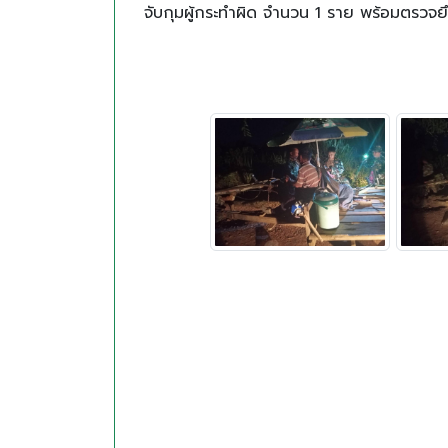
จับกุมผู้กระทำผิด จำนวน 1 ราย พร้อมตรวจยึดของกลางประกอบด้วย 1. ซากตะกวดหรือแลน จำนวน1 ซ