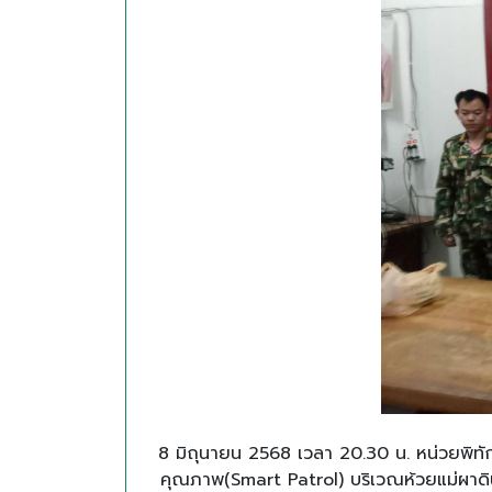
8 มิถุนายน 2568 เวลา 20.30 น. หน่วยพิทั
คุณภาพ(Smart Patrol) บริเวณห้วยแม่ผาดิน ท้องที่ บ.น้ำหลง ม.6 ต.