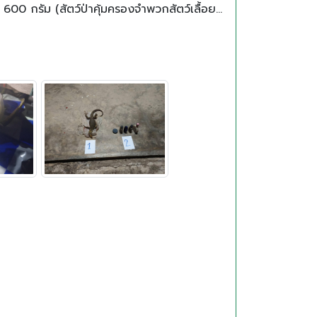
คลานลำดับที่ 36) กฎกระทรวงกำหนดให้สัตว์ป่าบางชนิดเป็นสัตว์คุ้มครอง พ.ศ. 2567 2. เครื่องกระสุน จำนวน 1 ชุด 3. รถไถเดินตาม จำนวน 1 คัน(พร้อมล้อพ่วง)