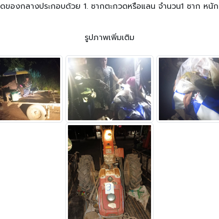
าก หนัก 600 กรัม (สัตว์ป่าคุ้มครองจำพวกสัตว์เลื้อย
รูปภาพเพิ่มเติม