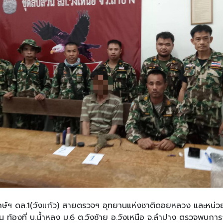
กษ์ฯ ดล.1(วังแก้ว) สายตรวจฯ อุทยานแห่งชาติดอยหลวง และหน่ว
วังซ้าย อ.วังเหนือ จ.ลำปาง ตรวจพบการกระทำผิดกฎหมายฯ ซึ่งเป็นการล่าสัตว์ พร้อม