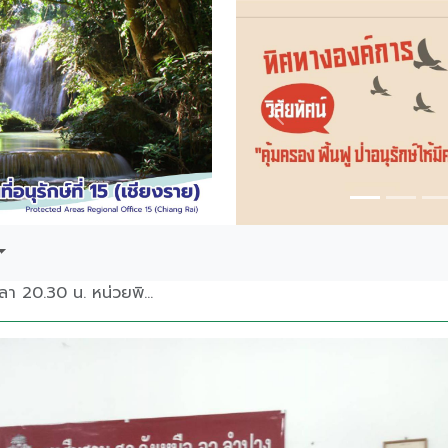
Previous
8 มิถุนายน 2568 เวลา 20.30 น. หน่วยพิทักษ์ฯ ดล.1(วังแก้ว) สายตรวจฯ อุทยานแห่งชาติดอยหลวง และหน่วยพิทักษ์ฯ ดล.5(ปางอ้อย) ออกลาดตระเวนเชิงคุณภาพ(Smart Patrol) บริเวณห้วยแม่ผาดิน ท้องที่ บ.น้ำหลง ม.6 ต.วังซ้าย อ.วังเหนือ จ.ลำปาง ตรวจพบการกระทำผิดกฎหมายฯ ซึ่งเป็นการล่าสัตว์ พร้อมจับกุมผู้กระทำผิด จำนวน 1 ราย พร้อมตรวจยึดของกลางประกอบด้วย 1. ซากตะกวดหรือแลน จำนวน1 ซาก หนัก 600 กรัม (สัตว์ป่าคุ้มครองจำพวกสัตว์เลื้อยคลานลำดับที่ 36) กฎกระทรวงกำหนดให้สัตว์ป่าบางชนิดเป็นสัตว์คุ้มครอง พ.ศ. 2567 2. เครื่องกระสุน จำนวน 1 ชุด 3. รถไถเดินตาม จำนวน 1 คัน(พร้อมล้อพ่วง)