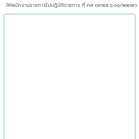
ให้พนักงานราชการไปปฏิบัติราชการ ที่ ทส ๐๙๒๕.๑.๐๑/๒๒๗๖