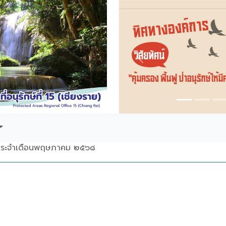
Previous
น ประจำเดือนพฤษภาคม ๒๕๖๘